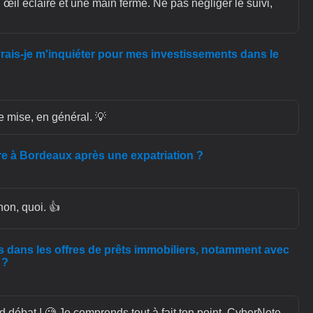
il éclairé et une main ferme. Ne pas négliger le suivi,
vrais-je m'inquiéter pour mes investissements dans le
de mise, en général. 💡
vre à Bordeaux après une expatriation ?
on, quoi. 👍
s dans les offres de prêts immobiliers, notamment avec
 ?
nd débat ! 🧐 Je comprends tout à fait ton point, CyberNote.