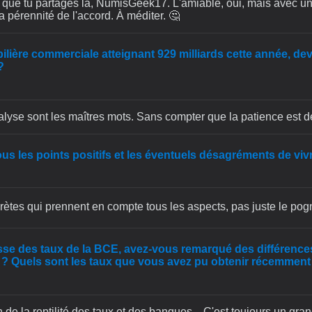
que tu partages là, NumisGeek17. L'amiable, oui, mais avec un œ
la pérennité de l'accord. À méditer. 🤔
ilière commerciale atteignant 929 milliards cette année, de
?
analyse sont les maîtres mots. Sans compter que la patience est 
us les points positifs et les éventuels désagréments de vi
tes qui prennent en compte tous les aspects, pas juste le pogn
sse des taux de la BCE, avez-vous remarqué des différence
e ? Quels sont les taux que vous avez pu obtenir récemment
n de la reptilité des taux et des banques... C'est toujours un gra