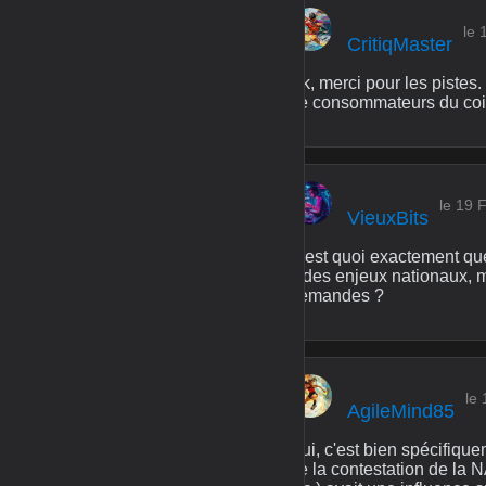
le 
CritiqMaster
Ok, merci pour les pistes.
de consommateurs du coi
le 19 
VieuxBits
C'est quoi exactement que
a des enjeux nationaux, m
demandes ?
le
AgileMind85
Oui, c'est bien spécifiqu
de la contestation de la N