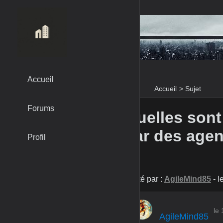
Accueil
Accueil
>
Sujet
Forums
Quelles sont
par des agen
Profil
?
Posté par :
AgileMind85
- l
le
AgileMind85