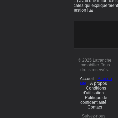
etc.) avait une influence 
locales qui expliqueraien
question ! 🙏
© 2025 Latranche
Immobilier. Tous
droits réservés.
Accueil
Plan du
site
À propos
Conditions
d'utilisation
Politique de
confidentialité
Contact
Suivez-nous :