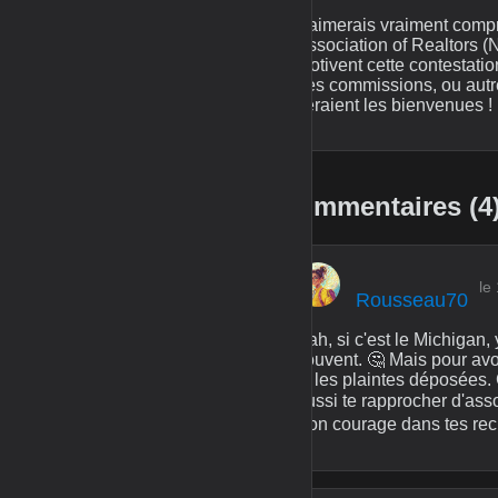
J'aimerais vraiment compre
Association of Realtors (N
motivent cette contestatio
des commissions, ou autre
seraient les bienvenues !
Commentaires (4
le
Rousseau70
Bah, si c'est le Michiga
souvent. 🤔 Mais pour avoi
et les plaintes déposées. 
aussi te rapprocher d'ass
Bon courage dans tes reche